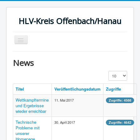
HLV-Kreis Offenbach/Hanau
Toggle
Navigation
Startseite
News
News
Anzeige #
Kreis
Termine
Titel
Veröffentlichungsdatum
Zugriffe
Ergebnisse
Wettkampftermine
11. Mai 2017
Zugriffe: 4588
und Ergebnisse
Berichte
wieder erreichbar
Statistik
Technische
30. April 2017
Zugriffe: 4642
Probleme mit
Sport
unserer
Homepage