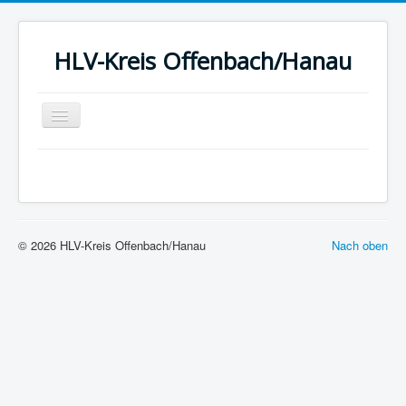
HLV-Kreis Offenbach/Hanau
Toggle
Navigation
Startseite
News
Kreis
© 2026 HLV-Kreis Offenbach/Hanau
Nach oben
Termine
Ergebnisse
Berichte
Statistik
Sport