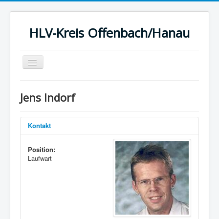
HLV-Kreis Offenbach/Hanau
Toggle
Navigation
Startseite
Jens Indorf
News
Kreis
Kontakt
Termine
Position:
Ergebnisse
Laufwart
Berichte
Statistik
Sport