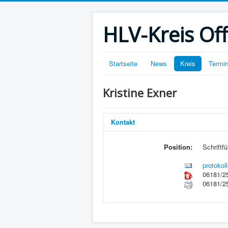
HLV-Kreis O
Startseite
News
Kreis
Termi
Kristine Exner
Kontakt
Position:
Schriftfü
protokol
06181/2
06181/2