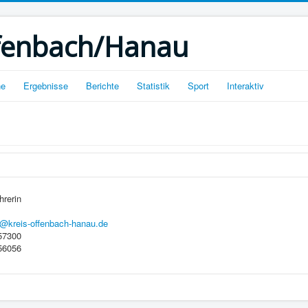
ffenbach/Hanau
ne
Ergebnisse
Berichte
Statistik
Sport
Interaktiv
hrerin
l@kreis-offenbach-hanau.de
57300
56056