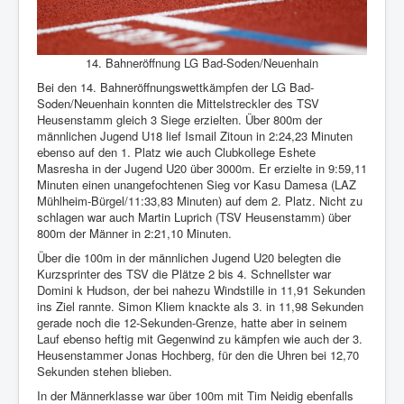
Interaktiv
14. Bahneröffnung LG Bad-Soden/Neuenhain
Bei den 14. Bahneröffnungswettkämpfen der LG Bad-
Soden/Neuenhain konnten die Mittelstreckler des TSV
Heusenstamm gleich 3 Siege erzielten. Über 800m der
männlichen Jugend U18 lief Ismail Zitoun in 2:24,23 Minuten
ebenso auf den 1. Platz wie auch Clubkollege Eshete
Masresha in der Jugend U20 über 3000m. Er erzielte in 9:59,11
Minuten einen unangefochtenen Sieg vor Kasu Damesa (LAZ
Mühlheim-Bürgel/11:33,83 Minuten) auf dem 2. Platz. Nicht zu
schlagen war auch Martin Luprich (TSV Heusenstamm) über
800m der Männer in 2:21,10 Minuten.
Über die 100m in der männlichen Jugend U20 belegten die
Kurzsprinter des TSV die Plätze 2 bis 4. Schnellster war
Dom
ini
k Hudson, der bei nahezu Windstille in 11,91 Sekunden
ins Ziel rannte. Simon Kliem knackte
als
3. in 11,98 Sekunden
gerade noch die 12-Sekunden-Grenze, hatte aber in seinem
Lauf ebenso heftig mit Gegenwind zu kämpfen wie auch der 3.
Heusenstammer Jonas Hochberg, für den die Uhren bei 12,70
Sekunden stehen blieben.
In der Männerklasse war über 100m mit Tim Neidig ebenfalls