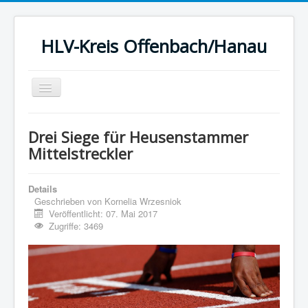
HLV-Kreis Offenbach/Hanau
Toggle
Navigation
Startseite
Drei Siege für Heusenstammer
News
Mittelstreckler
Kreis
Details
Termine
Geschrieben von
Kornelia Wrzesniok
Veröffentlicht: 07. Mai 2017
Ergebnisse
Zugriffe: 3469
Berichte
Statistik
Sport